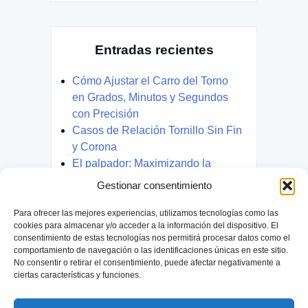
Entradas recientes
Cómo Ajustar el Carro del Torno
en Grados, Minutos y Segundos
con Precisión
Casos de Relación Tornillo Sin Fin
y Corona
El palpador: Maximizando la
Precisión y la Verificación.
Gestionar consentimiento
Mandrinado en Torno:
Optimización y Desafíos
Para ofrecer las mejores experiencias, utilizamos tecnologías como las
cookies para almacenar y/o acceder a la información del dispositivo. El
La Fresadora: Versatilidad y
consentimiento de estas tecnologías nos permitirá procesar datos como el
Privacy & Cookies: This site uses cookies. By continuing to use this
Mecanizado Preciso
comportamiento de navegación o las identificaciones únicas en este sitio.
website, you agree to their use.
No consentir o retirar el consentimiento, puede afectar negativamente a
ciertas características y funciones.
To find out more, including how to control cookies, see here:
Política de
cookies