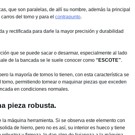
cas, que son paralelas, de allí su nombre, además la principal
s carros del torno y para el
contrapunto
.
a y rectificada para darle la mayor precisión y durabilidad
rción que se puede sacar o desarmar, especialmente al lado
sale de la bancada se le suele conocer como
“ESCOTE”
.
ro la mayoría de tornos lo tienen, con esta característica se
l torno, permitiendo tornear o maquinar piezas que exceden
bancada en condiciones normales.
a pieza robusta.
e la máquina herramienta. Si se observa este elemento con
olida de hierro, pero no es así, su interior es hueco y tiene
 robustez y firmeza, le dan algo de livianeza a la máquina.