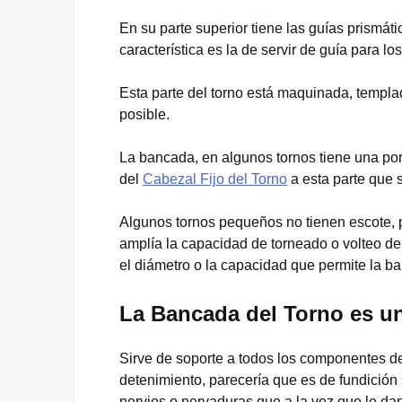
En su parte superior tiene las guías prismáti
característica es la de servir de guía para lo
Esta parte del torno está maquinada, templad
posible.
La bancada, en algunos tornos tiene una po
del
Cabezal Fijo del Torno
a esta parte que 
Algunos tornos pequeños no tienen escote, pe
amplía la capacidad de torneado o volteo de
el diámetro o la capacidad que permite la 
La
Bancada del Torno
es un
Sirve de soporte a todos los componentes d
detenimiento, parecería que es de fundición s
nervios o nervaduras que a la vez que le dan