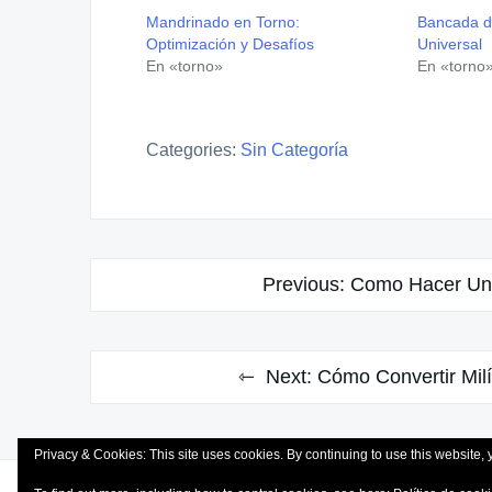
Mandrinado en Torno:
Bancada de
Optimización y Desafíos
Universal
En «torno»
En «torno
Categories:
Sin Categoría
Navegación
Previous:
Como Hacer Un 
de
entradas
Next:
Cómo Convertir Mil
Privacy & Cookies: This site uses cookies. By continuing to use this website, 