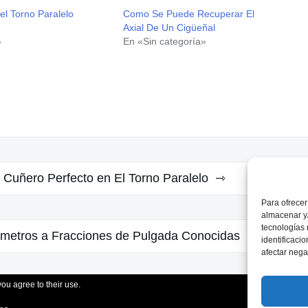
l Torno Paralelo
Como Se Puede Recuperar El
Axial De Un Cigüeñal
»
En «Sin categoría»
Cuñero Perfecto en El Torno Paralelo
Para ofrecer
almacenar y/
tecnologías
ímetros a Fracciones de Pulgada Conocidas
identificaci
afectar nega
you agree to their use.