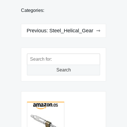
Categories:
Navegación
Previous:
Steel_Helical_Gear
de
entradas
Search
for:
Search